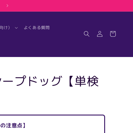
ストアへようこそ
ロ
カ
向け）
よくある質問
グ
ー
イ
ト
ン
シープドッグ【単検
際の注意点】