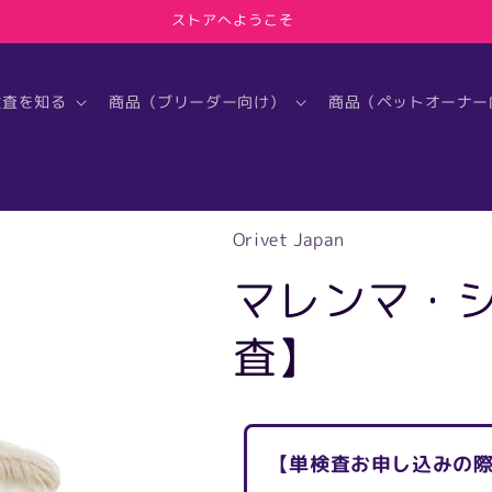
ストアへようこそ
検査を知る
商品（ブリーダー向け）
商品（ペットオーナー
Orivet Japan
マレンマ・
査】
【単検査お申し込みの