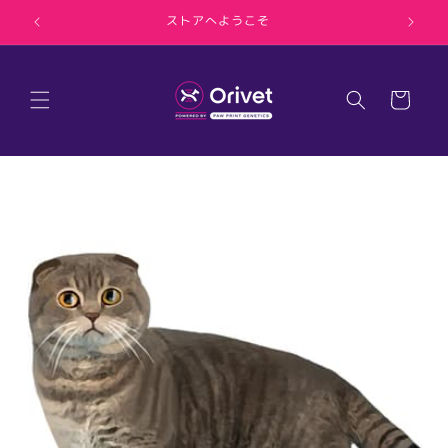
コンテ
ンツに
ストアへようこそ
進む
カ
ー
ト
商品情
報にス
キップ