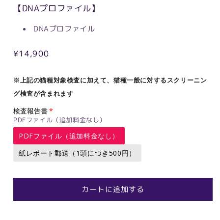
【DNAプロファイル】
DNAプロファイル
通
¥14,900
常
価
※
上記の猫種対象検査に加えて、
猫種一般に対するスクリーニン
格
グ検査が含まれます
検査報告書
PDFファイル（追加料金なし）
PDFファイル（追加料金なし）
紙レポート郵送（1頭につき500円）
カートに追加する